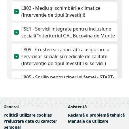
L803 - Mediu și schimbările climatice
•
(Intervenție de tipul Investiții)
FSE1 - Servicii integrate pentru incluziune
•
socială în teritoriul GAL Bucovina de Munte
L809 - Creșterea capacității a asigurare a
serviciilor sociale și medicale de calitate
•
(Intervenție de tipul Investiții și servicii)
L805 - Sprijin pentru tineri și femei - START-
•
UP (Intervenție de tipul Start-up)
L810 - Conservarea și valorificarea
patrimoniului cultural și tradițional din
General
Asistență
•
teritoriu (Intervenție de tipul Investiții și
Politică utilizare cookies
Reclamă o problemă tehnică
servicii)
Prelucrare date cu caracter
Manuale de utilizare
personal