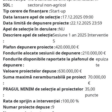
SDL :
sectorul non-agricol
Tip cerere de finanțare :
Start-up
Data lansare apel de selecție :
17.12.2025 09:00
Data limită de depunere proiecte :
22.12.2025 23:59
Apel de selecție în derulare :
NU
Descriere apel de selecție
Sesiune 1 an 2025 Interventie
:
5
Plafon depunere proiecte :
420.000,00 €
Fondurile alocate sesiunii de depunere :
210.000,00 €
Fondurile disponibile raportate la plafonul de
epuiza
depunere :
te
Valoare proiectelor depuse :
630.000,00 €
Suma maximă nerambursabilă pe proiect
70.000,00
:
€
PRAGUL MINIM de selecție al proiectelor
35,00
:
puncte
Rata de sprijin a intervenției :
100,00 %
Numar proiecte depuse :
9