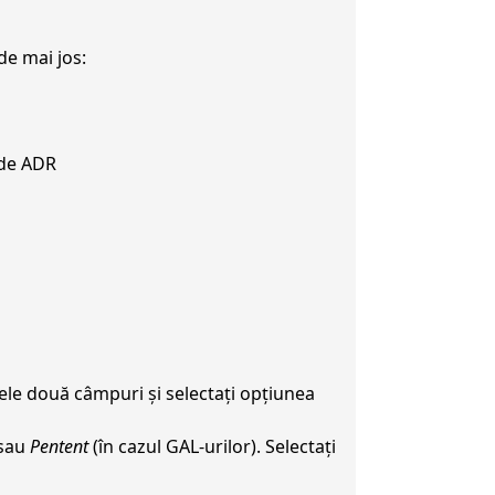
de mai jos:
 de ADR
cele două câmpuri și selectați opțiunea
 sau
Pentent
(în cazul GAL-urilor). Selectați