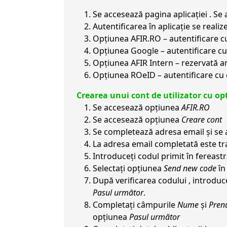
Se accesează pagina aplicației . S
Autentificarea în aplicație se real
Opțiunea AFIR.RO – autentificare cu c
Opțiunea Google – autentificare cu 
Opțiunea AFIR Intern – rezervată ang
Opțiunea ROeID – autentificare cu c
Crearea unui cont de utilizator cu o
Se accesează opțiunea
AFIR.RO
Se accesează opțiunea
Creare cont
Se completează adresa email și se
La adresa email completată este tra
Introduceți codul primit în fereastr
Selectați opțiunea
Send new code
în
După verificarea codului , introduc
Pasul următor
.
Completați câmpurile
Nume
și
Pren
opțiunea
Pasul următor