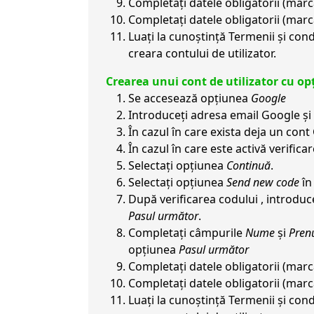
Completați datele obligatorii (marc
Completați datele obligatorii (marc
Luați la cunoștință Termenii și condi
creara contului de utilizator.
Crearea unui cont de utilizator cu o
Se accesează opțiunea
Google
Introduceți adresa email Google și
În cazul în care exista deja un cont
În cazul în care este activă verifica
Selectați opțiunea
Continuă
.
Selectați opțiunea
Send new code
în
După verificarea codului , introduc
Pasul următor
.
Completați câmpurile
Nume
și
Pren
opțiunea
Pasul următor
Completați datele obligatorii (marc
Completați datele obligatorii (marc
Luați la cunoștință Termenii și condi