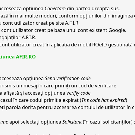
e accesează opțiunea
Conectare
din partea dreaptă sus.
izează în mai multe moduri, conform opțiunilor din imaginea 
ont utilizator creat pe site A.F.I.R.
cont utilizator creat pe baza unui cont existent Google.
ajaților A.F.I.R.
ont utilizator creat în aplicația de mobil ROeID gestionată
ptiunea AFIR.RO
 accesează opțiunea
Send verification code
nsmis un mesaj în care primiți un cod de verificare.
a afișată și accesați opțiunea
Verifiy code
.
 cazul în care codul primit a expirat (
The code has expired
)
eți parola dorită pentru accesarea contului de utilizator în 
ume
apoi selectați opțiunea
Solicitant
(în cazul solicitanților)