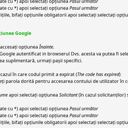
ate cu *) apoi selectați opțiunea
Pasul următor
ate cu *) apoi selectați opțiunea
Pasul următor
țiile, bifați opțiunile obligatorii apoi selectați selectați opț
pțiunea Google
 accesați opțiunea
Înainte.
 Google autentificat in browserul Dvs. acesta va putea fi sele
rea suplimentară, urmați pașii specifici.
 cazul în care codul primit a expirat (
The code has expired
)
eți parola dorită pentru accesarea contului de utilizator în 
ume
apoi selectați opțiunea
Solicitant
(în cazul solicitanților)
ate cu *) apoi selectați opțiunea
Pasul următor
ate cu *) apoi selectați opțiunea
Pasul următor
țiile, bifați opțiunile obligatorii apoi selectați selectați opț