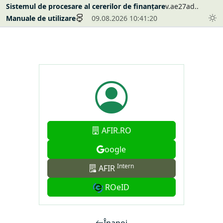
Sistemul de procesare al cererilor de finanțare
v.ae27ad..
Manuale de utilizare
09.08.2026 10:41:20
AFIR.RO
oogle
Intern
AFIR
ROeID
Înapoi